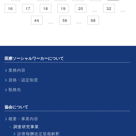
16
17
18
19
20
32
...
...
44
56
68
...
...
医療ソーシャルワーカーについて
業務内容
資格・認定制度
勤務先
協会について
概要・事業内容
調査研究事業
診療報酬改定疑義解釈