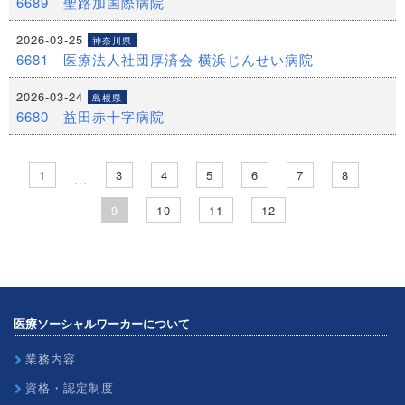
6689 聖路加国際病院
2026-03-25
神奈川県
6681 医療法人社団厚済会 横浜じんせい病院
2026-03-24
島根県
6680 益田赤十字病院
1
3
4
5
6
7
8
...
9
10
11
12
医療ソーシャルワーカーについて
業務内容
資格・認定制度