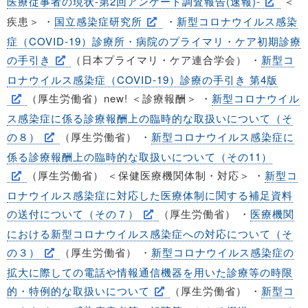
医療従事者の現状-第2回アンケート調査報告(速報)-
＜
疾患＞ ・
国立感染症研究所
・
新型コロナウイルス感染
症（COVID-19）診療所・病院のプライマリ・ケア初期診療
の手引き
（日本プライマリ・ケア連合学会） ・
新型コ
ロナウイルス感染症（COVID-19）診療の手引き 第4版
（厚生労働省）new! ＜診療報酬＞ ・
新型コロナウイル
ス感染症に係る診療報酬上の臨時的な取扱いについて（そ
の８）
（厚生労働省） ・
新型コロナウイルス感染症に
係る診療報酬上の臨時的な取扱いについて（その11）
（厚生労働省） ＜保健医療機関体制・対応＞ ・
新型コ
ロナウイルス感染症に対応した医療体制に関する補足資料
の送付について（その７）
（厚生労働省） ・
医療機関
における新型コロナウイルス感染症への対応について（そ
の３）
（厚生労働省） ・
新型コロナウイルス感染症の
拡大に際しての電話や情報通信機器を用いた診療等の時限
的・特例的な取扱いについて
（厚生労働省） ・
新型コ